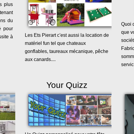
s plus
tenant
ons du
Quoi 
é pour
que vo
Les Ets Pierart c'est aussi la location de
site à
socié
matériel fun tel que chateaux
Fabri
gonflables, taureaux mécanique, pêche
somme
aux canards....
servic
Your Quizz