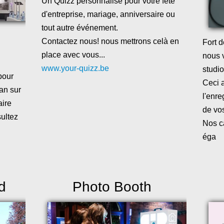
Un Quizz personnalisé pour votre fête
d'entreprise, mariage, anniversaire ou
tout autre événement.
Contactez nous! nous mettrons celà en
Fort 
place avec vous...
nous 
www.your-quizz.be
studi
pour
Ceci 
an sur
l'enre
aire
de vos
sultez
Nos c
éga
d
Photo Booth