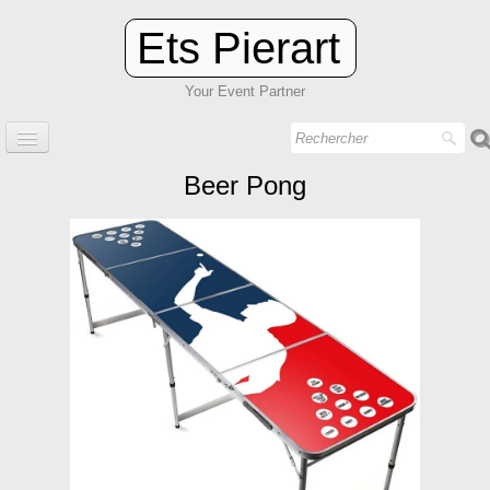
Ets Pierart
Your Event Partner
Accueil
Beer Pong
Pi - Event
Pi - Renting
Pack Event
Contact
Occasion
Catalogue
Team Building