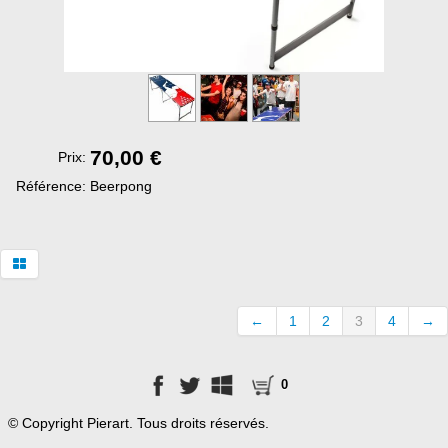
tickets
70,00 €
Prix:
Référence:
Beerpong
←
1
2
3
4
→
0
© Copyright Pierart. Tous droits réservés.